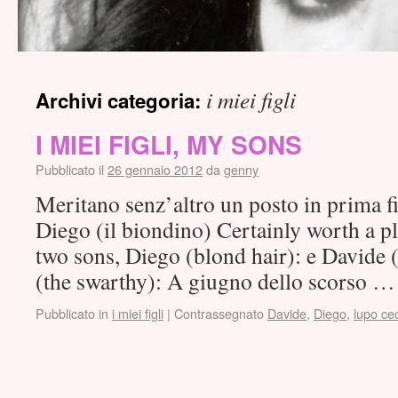
i miei figli
Archivi categoria:
I MIEI FIGLI, MY SONS
Pubblicato il
26 gennaio 2012
da
genny
Meritano senz’altro un posto in prima fil
Diego (il biondino) Certainly worth a pl
two sons, Diego (blond hair): e Davide 
(the swarthy): A giugno dello scorso 
Pubblicato in
i miei figli
|
Contrassegnato
Davide
,
Diego
,
lupo ce