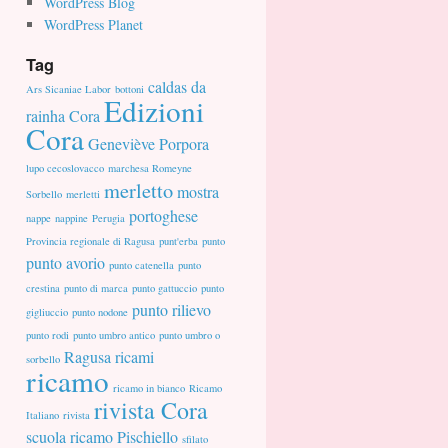
WordPress Blog
WordPress Planet
Tag
caldas da
Ars Sicaniae Labor
bottoni
Edizioni
rainha
Cora
Cora
Geneviève Porpora
lupo cecoslovacco
marchesa Romeyne
merletto
mostra
Sorbello
merletti
portoghese
nappe
nappine
Perugia
Provincia regionale di Ragusa
punt'erba
punto
punto avorio
punto catenella
punto
crestina
punto di marca
punto gattuccio
punto
punto rilievo
gigliuccio
punto nodone
punto rodi
punto umbro antico
punto umbro o
Ragusa
ricami
sorbello
ricamo
ricamo in bianco
Ricamo
rivista Cora
Italiano
rivista
scuola ricamo Pischiello
sfilato