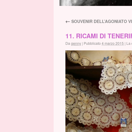
←
SOUVENIR DELL’AGONIATO VI
11. RICAMI DI TENERI
Da
genny
|
Pubblicato
4 marzo 2015
|
La 