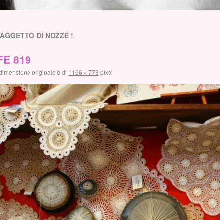
AGGETTO DI NOZZE !
FE 819
dimensione originale è di
1166 × 778
pixel