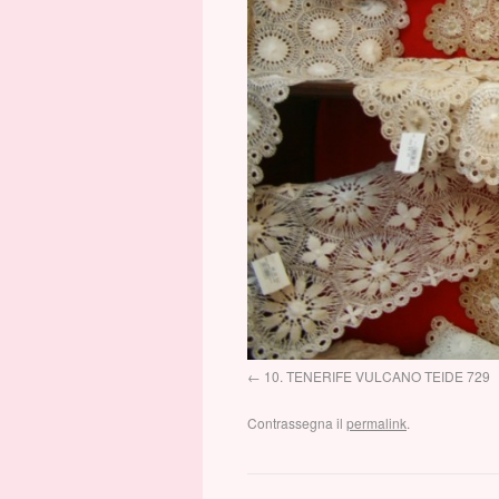
10. TENERIFE VULCANO TEIDE 729
Contrassegna il
permalink
.