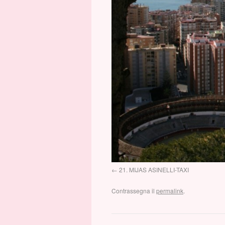
21. MIJAS ASINELLI-TAXI
Contrassegna il
permalink
.