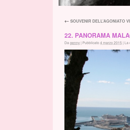
←
SOUVENIR DELL’AGONIATO VI
22. PANORAMA MALA
Da
genny
|
Pubblicato
4 marzo 2015
|
La 